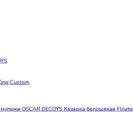
OYS
ing Custom
 муляжи OSCAR DECOYS
Казарка белощекая Floater