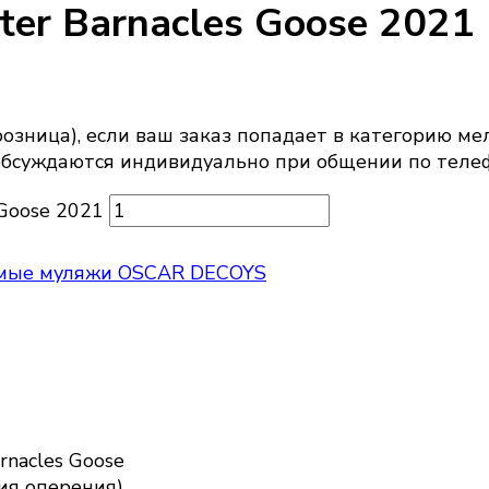
er Barnacles Goose 2021
озница), если ваш заказ попадает в категорию ме
обсуждаются индивидуально при общении по телеф
 Goose 2021
мые муляжи OSCAR DECOYS
nacles Goose
ия оперения)