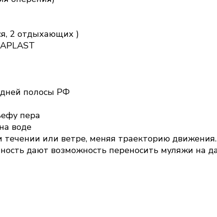
ся, 2 отдыхающих )
RAPLAST
едней полосы РФ
ьефу пера
на воде
и течении или ветре, меняя траекторию движения.
ктность дают возможность переносить муляжи на д