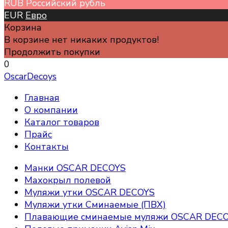
RUB
Российский рубль
EUR
Евро
Корзина
В корзине нет никаких продуктов!
Продолжить покупки
0
OscarDecoys
Главная
О компании
Каталог товаров
Прайс
Контакты
Манки OSCAR DECOYS
Махокрыл полевой
Муляжи утки OSCAR DECOYS
Муляжи утки Сминаемые (ПВХ)
Плавающие сминаемые муляжи OSCAR DEC