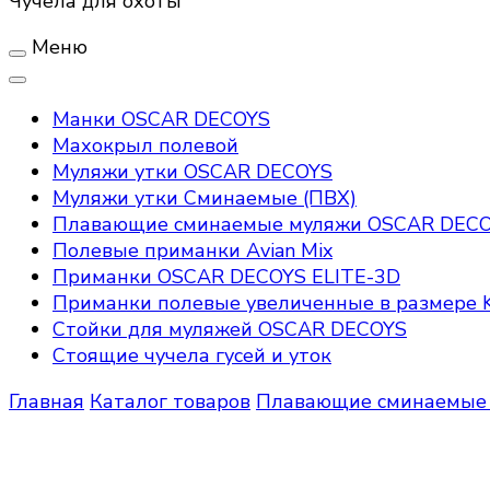
Чучела для охоты
Меню
Манки OSCAR DECOYS
Махокрыл полевой
Муляжи утки OSCAR DECOYS
Муляжи утки Сминаемые (ПВХ)
Плавающие сминаемые муляжи OSCAR DEC
Полевые приманки Avian Mix
Приманки OSCAR DECOYS ELITE-3D
Приманки полевые увеличенные в размере K
Стойки для муляжей OSCAR DECOYS
Стоящие чучела гусей и уток
Главная
Каталог товаров
Плавающие сминаемые