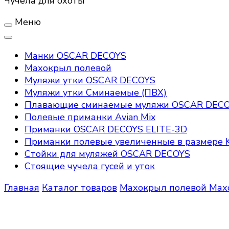
Чучела для охоты
Меню
Манки OSCAR DECOYS
Махокрыл полевой
Муляжи утки OSCAR DECOYS
Муляжи утки Сминаемые (ПВХ)
Плавающие сминаемые муляжи OSCAR DEC
Полевые приманки Avian Mix
Приманки OSCAR DECOYS ELITE-3D
Приманки полевые увеличенные в размере K
Стойки для муляжей OSCAR DECOYS
Стоящие чучела гусей и уток
Главная
Каталог товаров
Махокрыл полевой
Мах