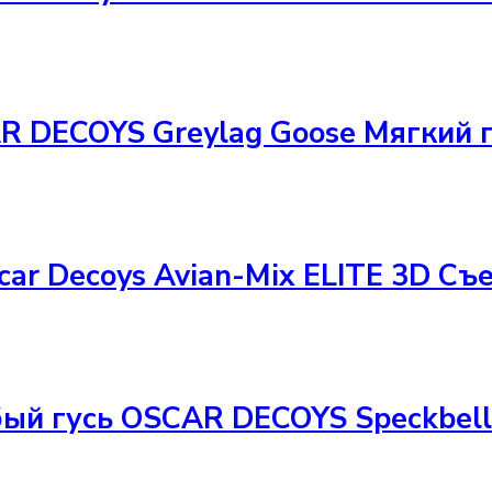
DECOYS Greylag Goose Мягкий пл
ar Decoys Avian-Mix ELITE 3D С
й гусь OSCAR DECOYS Speckbell