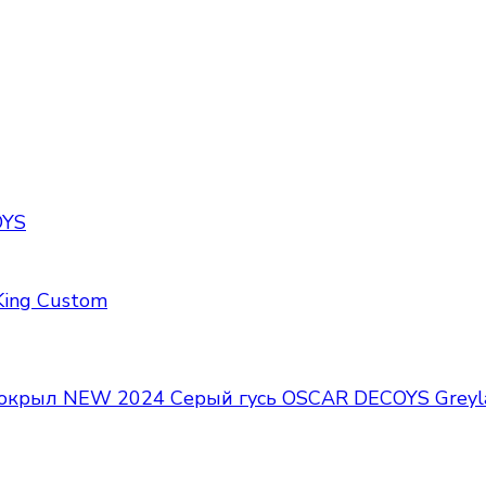
OYS
ing Custom
окрыл NEW 2024 Серый гусь OSCAR DECOYS Greyl